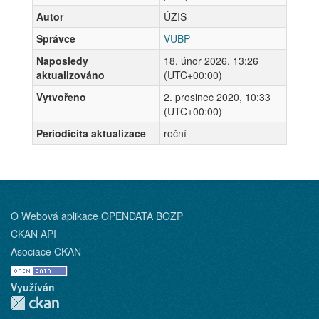
Autor
ÚZIS
Správce
VUBP
Naposledy
18. únor 2026, 13:26
aktualizováno
(UTC+00:00)
Vytvořeno
2. prosinec 2020, 10:33
(UTC+00:00)
Periodicita aktualizace
roční
O Webová aplikace OPENDATA BOZP
CKAN API
Asociace CKAN
Využíván