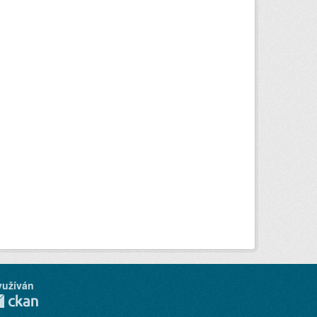
yužíván