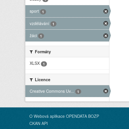
sport
1
vzdělávání
1
žáci
1
Formáty
XLSX
1
Licence
Creative Commons Uv...
1
O Webová aplikace OPENDATA BOZP
CKAN API