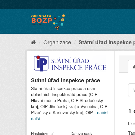
Organizace
Státní úřad inspekce 
Státní úřad inspekce práce
Státní úřad inspekce práce a osm
oblastních inspektorátů práce (OIP
Hlavní město Praha, OIP Středočeský
kraj, OIP Jihočeský kraj a Vysočina, OIP
1 
Plzeňský a Karlovarský kraj, OIP...
načíst
další
Lic
Tag
Následovníci
Datové sady