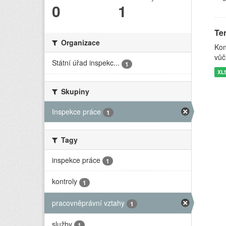
0
1
Ter
Organizace
Kon
vůč
Státní úřad inspekc...
1
XL
Skupiny
Inspekce práce
1
Tagy
inspekce práce
1
kontroly
1
pracovněprávní vztahy
1
služby
1