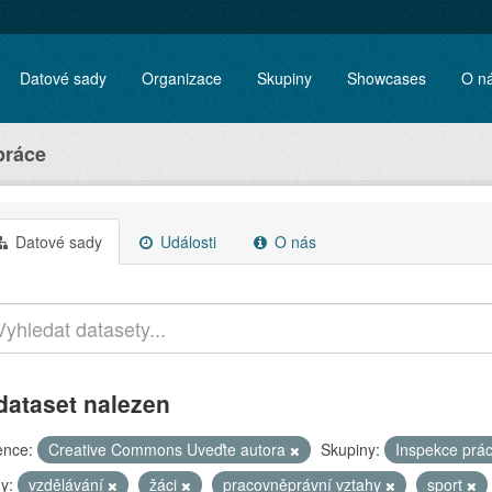
Datové sady
Organizace
Skupiny
Showcases
O n
práce
Datové sady
Události
O nás
dataset nalezen
ence:
Creative Commons Uveďte autora
Skupiny:
Inspekce prá
y:
vzdělávání
žáci
pracovněprávní vztahy
sport