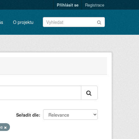
Přihlásit se
Registrace
ás
O projektu
Seřadit dle
ce