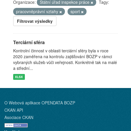
Organizace:
Státní úřad inspekce práce
Tagy:
pracovněprávní vztahy
sport
Filtrovat výsledky
Terciární sféra
Kontrolní činnost v oblasti terciární sféry byla v roce
2020 zaměřena na kontrolu zajišťování BOZP v rámci
vybraných služeb vůči veřejnosti. Konkrétně tak na malé
a střední...
XLSX
O Webová aplikace OPENDATA BOZP
CKAN API
Asociace CKAN