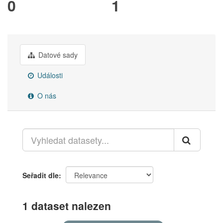
0
1
Datové sady
Události
O nás
Seřadit dle
1 dataset nalezen