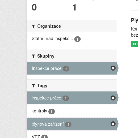
0
1
Pl
Organizace
Kon
bez
Státní úřad inspekc...
1
XL
Skupiny
Inspekce práce
1
Tagy
inspekce práce
1
kontroly
1
plynová zařízení
1
VTZ
1