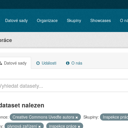
Datové sady
Organizace
Skupiny
Showcases
O n
práce
Datové sady
Události
O nás
dataset nalezen
ence:
Creative Commons Uveďte autora
Skupiny:
Inspekce prá
y:
plynová zařízení
inspekce práce