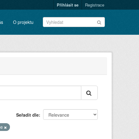
Přihlásit se
Registrace
ás
O projektu
Seřadit dle
ce