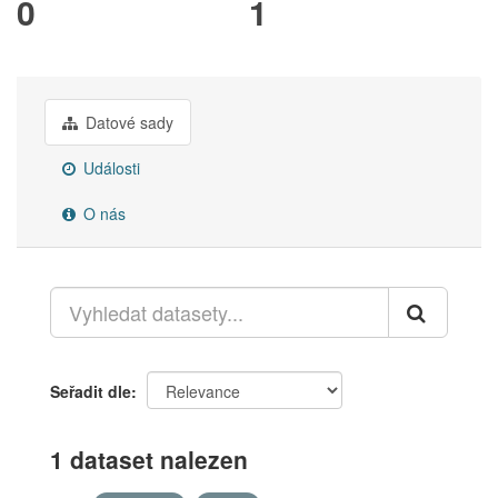
0
1
Datové sady
Události
O nás
Seřadit dle
1 dataset nalezen