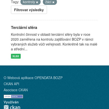
Tagy:
kontroly
žáci
Filtrovat výsledky
Terciární sféra
Kontrolní činnost v oblasti terciární sféry byla v roce
2020 zaměřena na kontrolu zajišťování BOZP v rámci
vybraných služeb vůči veřejnosti. Konkrétně tak na malé
a střední...
XLSX
O Webová aplikace OPENDATA BOZP
CKAN API
Asociace CKAN
Využíván