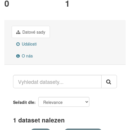
0
1
Datové sady
Události
O nás
Seřadit dle
1 dataset nalezen