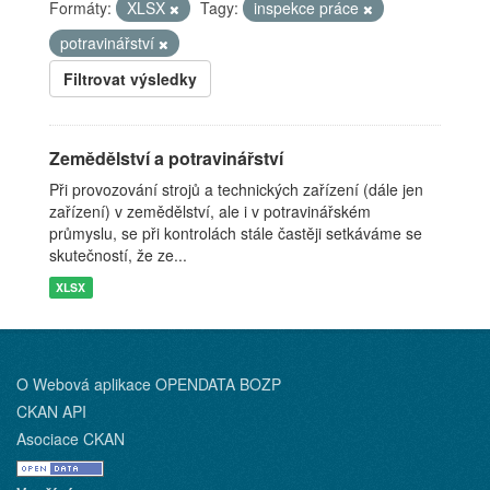
Formáty:
XLSX
Tagy:
inspekce práce
potravinářství
Filtrovat výsledky
Zemědělství a potravinářství
Při provozování strojů a technických zařízení (dále jen
zařízení) v zemědělství, ale i v potravinářském
průmyslu, se při kontrolách stále častěji setkáváme se
skutečností, že ze...
XLSX
O Webová aplikace OPENDATA BOZP
CKAN API
Asociace CKAN