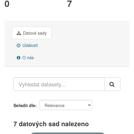
0
7
Datové sady
Události
O nás
Seřadit dle
7 datových sad nalezeno