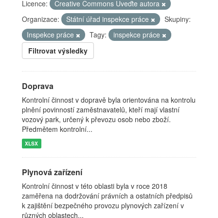
Licence:
Creative Commons Uveďte autora
Organizace:
Státní úřad inspekce práce
Skupiny:
Inspekce práce
Tagy:
inspekce práce
Filtrovat výsledky
Doprava
Kontrolní činnost v dopravě byla orientována na kontrolu
plnění povinností zaměstnavatelů, kteří mají vlastní
vozový park, určený k převozu osob nebo zboží.
Předmětem kontrolní...
XLSX
Plynová zařízení
Kontrolní činnost v této oblasti byla v roce 2018
zaměřena na dodržování právních a ostatních předpisů
k zajištění bezpečného provozu plynových zařízení v
různých oblastech...