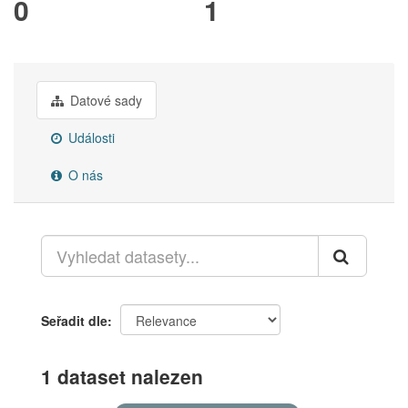
0
1
Datové sady
Události
O nás
Seřadit dle
1 dataset nalezen