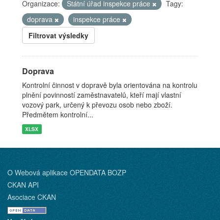
Organizace:
Státní úřad inspekce práce
Tagy:
doprava
inspekce práce
Filtrovat výsledky
Doprava
Kontrolní činnost v dopravě byla orientována na kontrolu
plnění povinností zaměstnavatelů, kteří mají vlastní
vozový park, určený k převozu osob nebo zboží.
Předmětem kontrolní...
XLSX
O Webová aplikace OPENDATA BOZP
CKAN API
Asociace CKAN