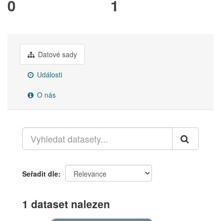
0
1
Datové sady
Události
O nás
Seřadit dle
1 dataset nalezen