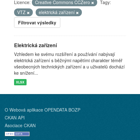
Licence:
Creative Commons CCZero
Tagy:
VTZ
elektrická zařízení
Filtrovat výsledky
Elektrická zařízení
Vzhledem ke svému rozšíření a používání nabývají
elektrická zařízení s běžnými napětími charakter téměř
všeobecných technických zařízení a u uživatelů dochází
ke snížení...
XLSX
O Webová aplikace OPENDATA BOZP
CKAN API
Asociace CKAN