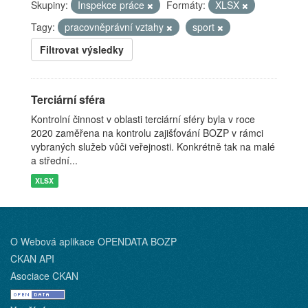
Skupiny:
Inspekce práce
Formáty:
XLSX
Tagy:
pracovněprávní vztahy
sport
Filtrovat výsledky
Terciární sféra
Kontrolní činnost v oblasti terciární sféry byla v roce
2020 zaměřena na kontrolu zajišťování BOZP v rámci
vybraných služeb vůči veřejnosti. Konkrétně tak na malé
a střední...
XLSX
O Webová aplikace OPENDATA BOZP
CKAN API
Asociace CKAN