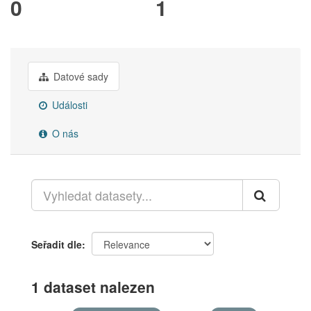
0
1
Datové sady
Události
O nás
Seřadit dle
1 dataset nalezen