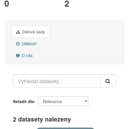
0
2
Datové sady
Události
O nás
Seřadit dle
2 datasety nalezeny