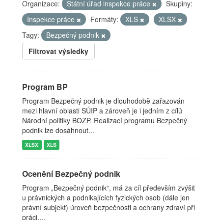
Organizace:
Státní úřad inspekce práce
Skupiny:
Inspekce práce
Formáty:
XLS
XLSX
Tagy:
Bezpečný podnik
Filtrovat výsledky
Program BP
Program Bezpečný podnik je dlouhodobě zařazován
mezi hlavní oblasti SÚIP a zároveň je i jedním z cílů
Národní politiky BOZP. Realizací programu Bezpečný
podnik lze dosáhnout...
XLSX
XLS
Ocenění Bezpečný podnik
Program „Bezpečný podnik“, má za cíl především zvýšit
u právnických a podnikajících fyzických osob (dále jen
právní subjekt) úroveň bezpečnosti a ochrany zdraví při
práci,...