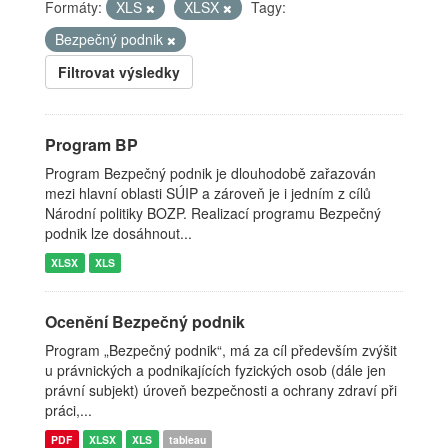
Formáty:
XLS
XLSX
Tagy:
Bezpečný podnik
Filtrovat výsledky
Program BP
Program Bezpečný podnik je dlouhodobě zařazován
mezi hlavní oblasti SÚIP a zároveň je i jedním z cílů
Národní politiky BOZP. Realizací programu Bezpečný
podnik lze dosáhnout...
XLSX
XLS
Ocenění Bezpečný podnik
Program „Bezpečný podnik“, má za cíl především zvýšit
u právnických a podnikajících fyzických osob (dále jen
právní subjekt) úroveň bezpečnosti a ochrany zdraví při
práci,...
PDF
XLSX
XLS
tableau