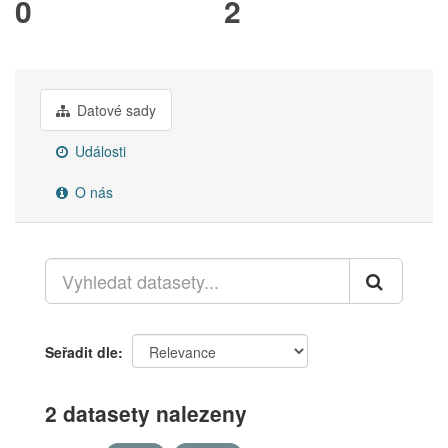
0
2
Datové sady
Události
O nás
Seřadit dle
2 datasety nalezeny