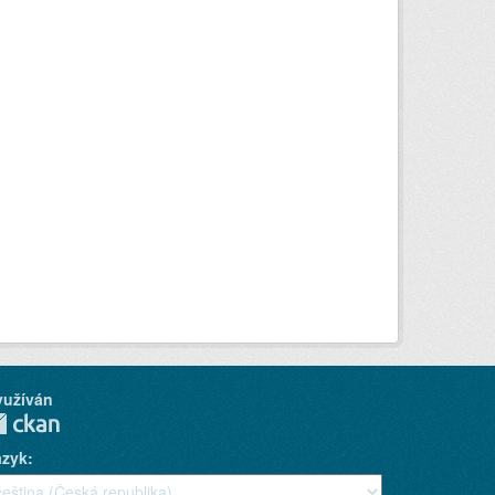
yužíván
azyk