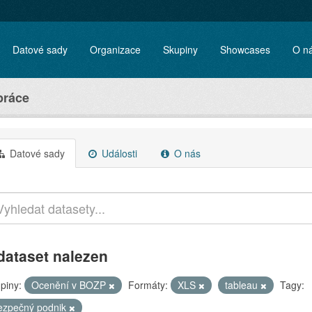
Datové sady
Organizace
Skupiny
Showcases
O n
práce
Datové sady
Události
O nás
dataset nalezen
piny:
Ocenění v BOZP
Formáty:
XLS
tableau
Tagy:
ezpečný podnik