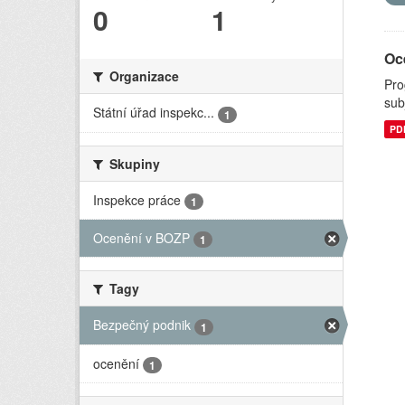
0
1
Oc
Organizace
Pro
sub
Státní úřad inspekc...
1
PD
Skupiny
Inspekce práce
1
Ocenění v BOZP
1
Tagy
Bezpečný podnik
1
ocenění
1