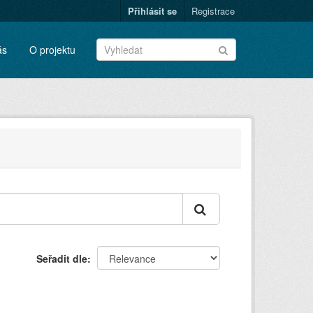
Přihlásit se
Registrace
ás
O projektu
Seřadit dle