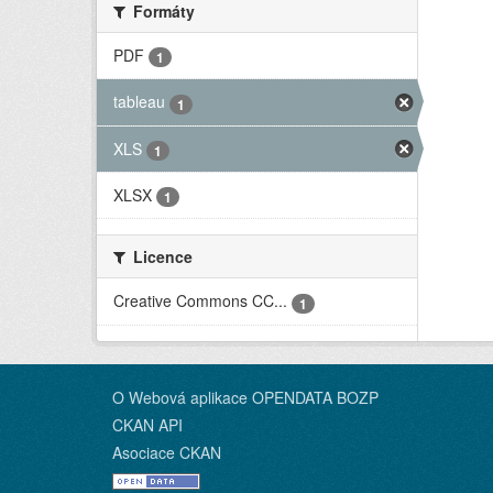
Formáty
PDF
1
tableau
1
XLS
1
XLSX
1
Licence
Creative Commons CC...
1
O Webová aplikace OPENDATA BOZP
CKAN API
Asociace CKAN