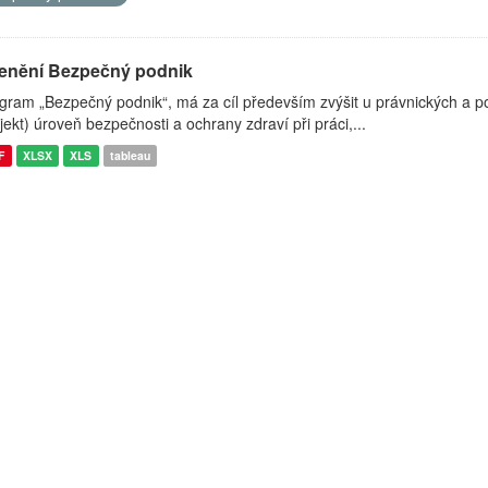
enění Bezpečný podnik
gram „Bezpečný podnik“, má za cíl především zvýšit u právnických a pod
jekt) úroveň bezpečnosti a ochrany zdraví při práci,...
F
XLSX
XLS
tableau