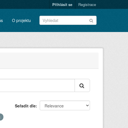
Přihlásit se
Registrace
ás
O projektu
Seřadit dle