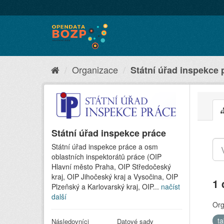
Organizace
Státní úřad inspekce 
Státní úřad inspekce práce
Státní úřad inspekce práce a osm
oblastních inspektorátů práce (OIP
Hlavní město Praha, OIP Středočeský
kraj, OIP Jihočeský kraj a Vysočina, OIP
1 
Plzeňský a Karlovarský kraj, OIP...
načíst
další
Org
t
Následovníci
Datové sady