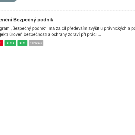
enění Bezpečný podnik
gram „Bezpečný podnik“, má za cíl především zvýšit u právnických a pod
jekt) úroveň bezpečnosti a ochrany zdraví při práci,...
F
XLSX
XLS
tableau