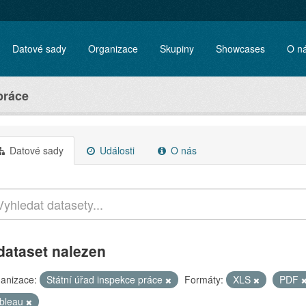
Datové sady
Organizace
Skupiny
Showcases
O n
práce
Datové sady
Události
O nás
dataset nalezen
anizace:
Státní úřad inspekce práce
Formáty:
XLS
PDF
ableau