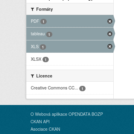
Formáty
PDF
1
tableau
1
XLS
1
XLSX
1
Licence
Creative Commons CC...
1
O Webová aplikace OPENDATA BOZP
CKAN API
Asociace CKAN