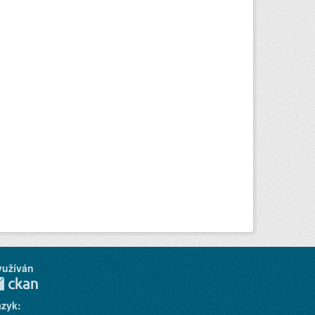
yužíván
azyk