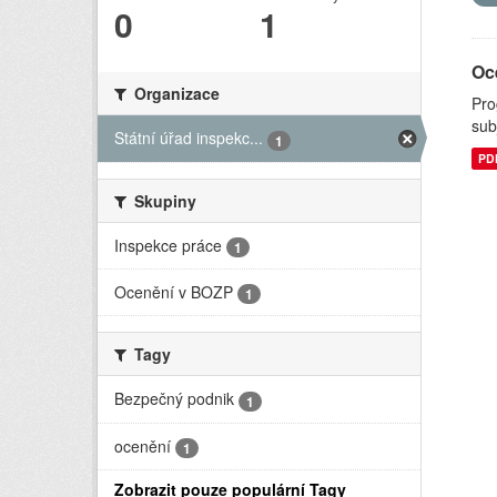
0
1
Oc
Organizace
Pro
sub
Státní úřad inspekc...
1
PD
Skupiny
Inspekce práce
1
Ocenění v BOZP
1
Tagy
Bezpečný podnik
1
ocenění
1
Zobrazit pouze populární Tagy