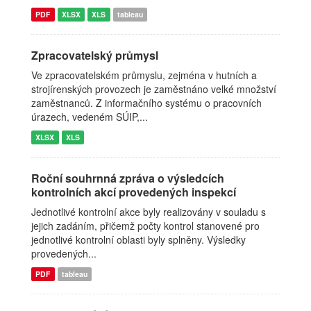
PDF
XLSX
XLS
tableau
Zpracovatelský průmysl
Ve zpracovatelském průmyslu, zejména v hutních a
strojírenských provozech je zaměstnáno velké množství
zaměstnanců. Z informačního systému o pracovních
úrazech, vedeném SÚIP,...
XLSX
XLS
Roční souhrnná zpráva o výsledcích
kontrolních akcí provedených inspekcí
Jednotlivé kontrolní akce byly realizovány v souladu s
jejich zadáním, přičemž počty kontrol stanovené pro
jednotlivé kontrolní oblasti byly splněny. Výsledky
provedených...
PDF
tableau