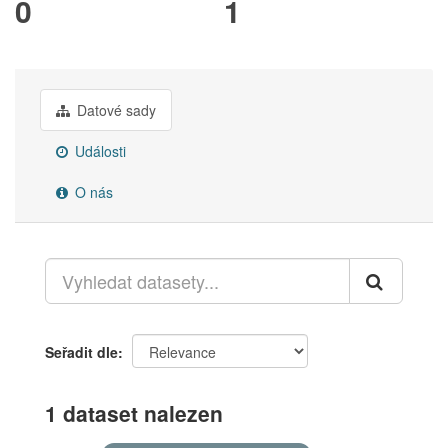
0
1
Datové sady
Události
O nás
Seřadit dle
1 dataset nalezen