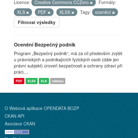
Licence:
Creative Commons CCZero
Formáty:
XLS
PDF
XLSX
Tagy:
ocenění
Filtrovat výsledky
Ocenění Bezpečný podnik
Program „Bezpečný podnik“, má za cíl především zvýšit
u právnických a podnikajících fyzických osob (dále jen
právní subjekt) úroveň bezpečnosti a ochrany zdraví při
práci,...
PDF
XLSX
XLS
tableau
O Webová aplikace OPENDATA BOZP
CKAN API
Asociace CKAN