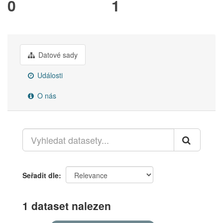
0
1
Datové sady
Události
O nás
Seřadit dle
1 dataset nalezen