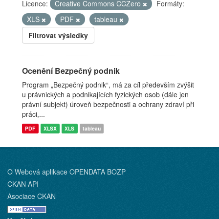
Licence:
Creative Commons CCZero
Formáty:
XLS
PDF
tableau
Filtrovat výsledky
Ocenění Bezpečný podnik
Program „Bezpečný podnik“, má za cíl především zvýšit
u právnických a podnikajících fyzických osob (dále jen
právní subjekt) úroveň bezpečnosti a ochrany zdraví při
práci,...
PDF
XLSX
XLS
tableau
O Webová aplikace OPENDATA BOZP
CKAN API
Asociace CKAN