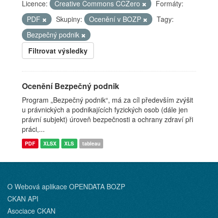
Licence:
Creative Commons CCZero
Formáty:
PDF
Skupiny:
Ocenění v BOZP
Tagy:
Bezpečný podnik
Filtrovat výsledky
Ocenění Bezpečný podnik
Program „Bezpečný podnik“, má za cíl především zvýšit
u právnických a podnikajících fyzických osob (dále jen
právní subjekt) úroveň bezpečnosti a ochrany zdraví při
práci,...
PDF
XLSX
XLS
tableau
O Webová aplikace OPENDATA BOZP
CKAN API
Asociace CKAN