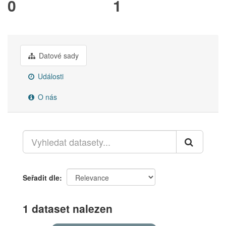
0
1
Datové sady
Události
O nás
Seřadit dle
1 dataset nalezen