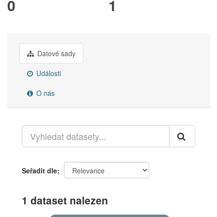
0
1
Datové sady
Události
O nás
Seřadit dle
1 dataset nalezen