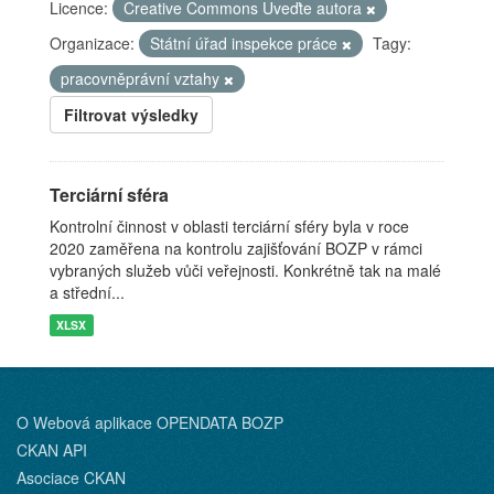
Licence:
Creative Commons Uveďte autora
Organizace:
Státní úřad inspekce práce
Tagy:
pracovněprávní vztahy
Filtrovat výsledky
Terciární sféra
Kontrolní činnost v oblasti terciární sféry byla v roce
2020 zaměřena na kontrolu zajišťování BOZP v rámci
vybraných služeb vůči veřejnosti. Konkrétně tak na malé
a střední...
XLSX
O Webová aplikace OPENDATA BOZP
CKAN API
Asociace CKAN