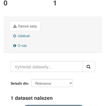
0
1
Datové sady
Události
O nás
Seřadit dle
1 dataset nalezen