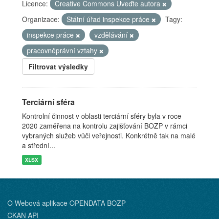
Licence:
Creative Commons Uveďte autora
Organizace:
Státní úřad inspekce práce
Tagy:
inspekce práce
vzdělávání
pracovněprávní vztahy
Filtrovat výsledky
Terciární sféra
Kontrolní činnost v oblasti terciární sféry byla v roce
2020 zaměřena na kontrolu zajišťování BOZP v rámci
vybraných služeb vůči veřejnosti. Konkrétně tak na malé
a střední...
XLSX
O Webová aplikace OPENDATA BOZP
CKAN API