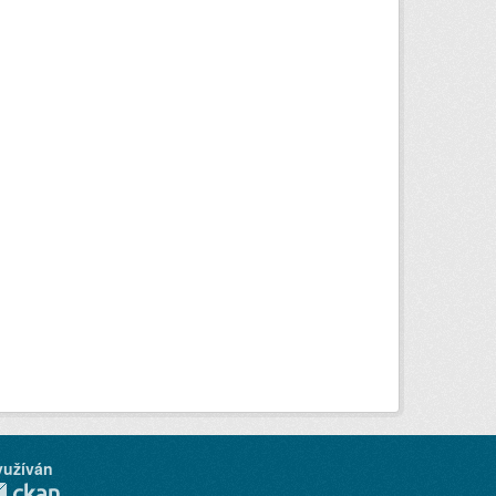
yužíván