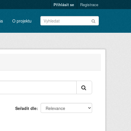
Přihlásit se
Registrace
ás
O projektu
Seřadit dle