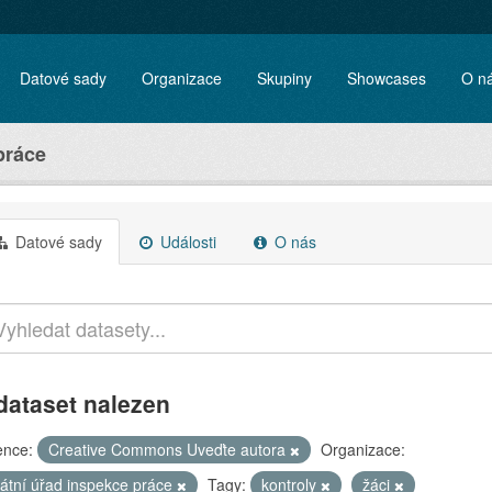
Datové sady
Organizace
Skupiny
Showcases
O n
práce
Datové sady
Události
O nás
dataset nalezen
ence:
Creative Commons Uveďte autora
Organizace:
tátní úřad inspekce práce
Tagy:
kontroly
žáci