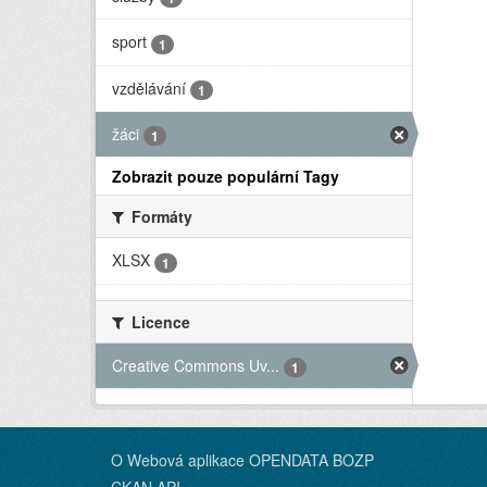
sport
1
vzdělávání
1
žáci
1
Zobrazit pouze populární Tagy
Formáty
XLSX
1
Licence
Creative Commons Uv...
1
O Webová aplikace OPENDATA BOZP
CKAN API