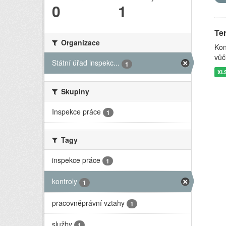
0
1
Ter
Organizace
Kon
vůč
Státní úřad inspekc...
1
XL
Skupiny
Inspekce práce
1
Tagy
inspekce práce
1
kontroly
1
pracovněprávní vztahy
1
služby
1