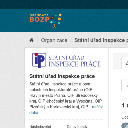
Organizace
Státní úřad inspekce 
Státní úřad inspekce práce
Státní úřad inspekce práce a osm
oblastních inspektorátů práce (OIP
Hlavní město Praha, OIP Středočeský
kraj, OIP Jihočeský kraj a Vysočina, OIP
1 
Plzeňský a Karlovarský kraj, OIP...
načíst
další
Lic
S
Následovníci
Datové sady