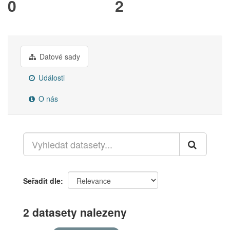
0
2
Datové sady
Události
O nás
Seřadit dle
2 datasety nalezeny