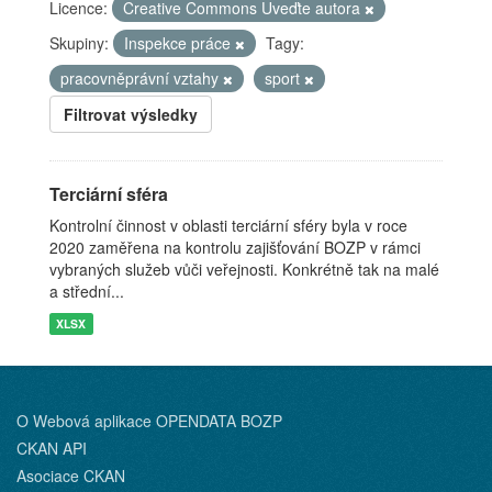
Licence:
Creative Commons Uveďte autora
Skupiny:
Inspekce práce
Tagy:
pracovněprávní vztahy
sport
Filtrovat výsledky
Terciární sféra
Kontrolní činnost v oblasti terciární sféry byla v roce
2020 zaměřena na kontrolu zajišťování BOZP v rámci
vybraných služeb vůči veřejnosti. Konkrétně tak na malé
a střední...
XLSX
O Webová aplikace OPENDATA BOZP
CKAN API
Asociace CKAN