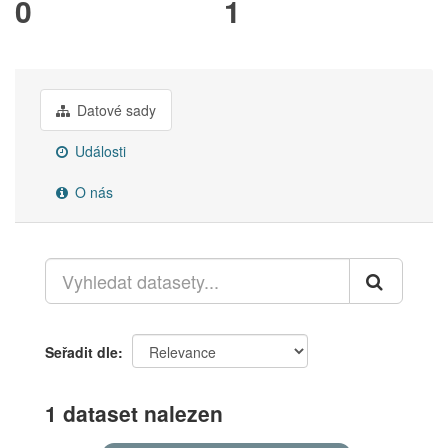
0
1
Datové sady
Události
O nás
Seřadit dle
1 dataset nalezen