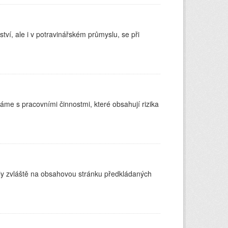
ství, ale i v potravinářském průmyslu, se při
váme s pracovními činnostmi, které obsahují rizika
y zvláště na obsahovou stránku předkládaných