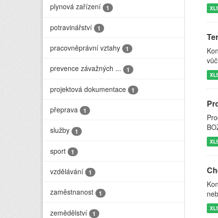
plynová zařízení
1
XL
potravinářství
1
Ter
pracovněprávní vztahy
1
Kon
vůč
prevence závažných ...
1
XL
projektová dokumentace
1
Pr
přeprava
1
Pro
BOZ
služby
1
XL
sport
1
Ch
vzdělávání
1
Kon
zaměstnanost
1
neb
XL
zemědělství
1