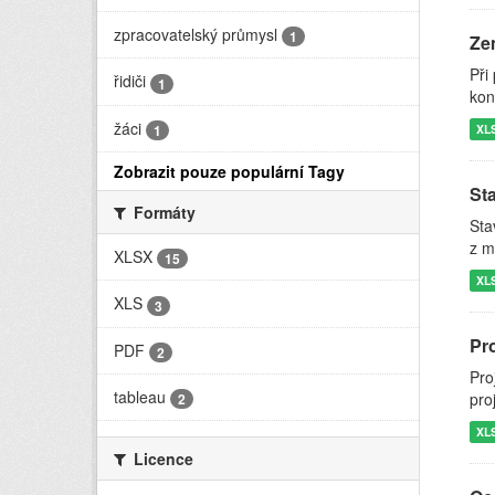
zpracovatelský průmysl
1
Zem
Při
řidiči
1
kon
žáci
XL
1
Zobrazit pouze populární Tagy
St
Formáty
Sta
z m
XLSX
15
XL
XLS
3
Pr
PDF
2
Pro
tableau
pro
2
XL
Licence