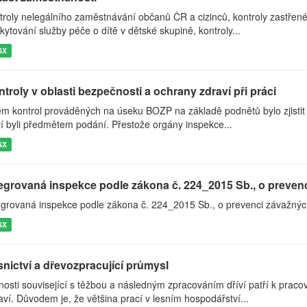
troly nelegálního zaměstnávání občanů ČR a cizinců, kontroly zastřen
kytování služby péče o dítě v dětské skupině, kontroly...
SX
troly v oblasti bezpečnosti a ochrany zdraví při práci
em kontrol prováděných na úseku BOZP na základě podnětů bylo zjistit
ří byli předmětem podání. Přestože orgány inspekce...
SX
tegrovaná inspekce podle zákona č. 224_2015 Sb., o prevenc
egrovaná inspekce podle zákona č. 224_2015 Sb., o prevenci závažnýc
SX
snictví a dřevozpracující průmysl
nosti související s těžbou a následným zpracováním dříví patří k pra
aví. Důvodem je, že většina prací v lesním hospodářství...