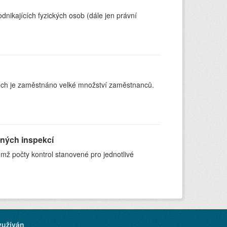
nikajících fyzických osob (dále jen právní
zech je zaměstnáno velké množství zaměstnanců.
ených inspekcí
čemž počty kontrol stanovené pro jednotlivé
yužíván