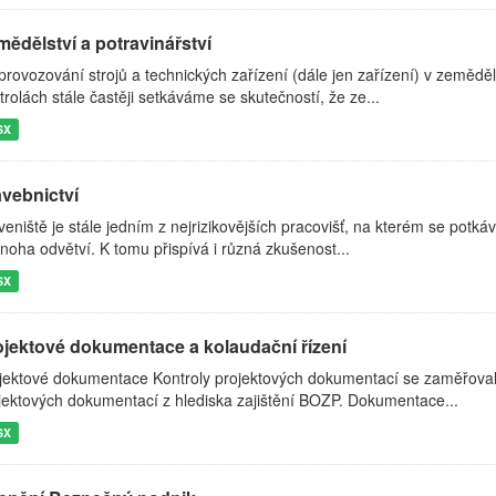
ědělství a potravinářství
 provozování strojů a technických zařízení (dále jen zařízení) v zeměděl
trolách stále častěji setkáváme se skutečností, že ze...
SX
avebnictví
veniště je stále jedním z nejrizikovějších pracovišť, na kterém se potká
noha odvětví. K tomu přispívá i různá zkušenost...
SX
ojektové dokumentace a kolaudační řízení
jektové dokumentace Kontroly projektových dokumentací se zaměřoval
jektových dokumentací z hlediska zajištění BOZP. Dokumentace...
SX