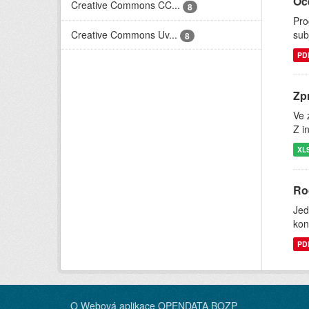
Oc
Creative Commons CC...
8
Pro
Creative Commons Uv...
sub
8
PD
Zp
Ve 
Z i
XL
Ro
Jed
kon
PD
O Webová aplikace OPENDATA BOZP