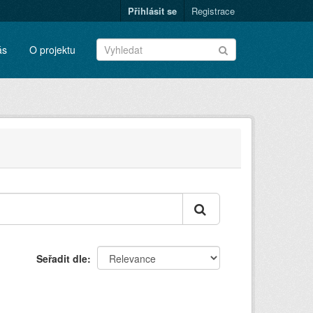
Přihlásit se
Registrace
ás
O projektu
Seřadit dle