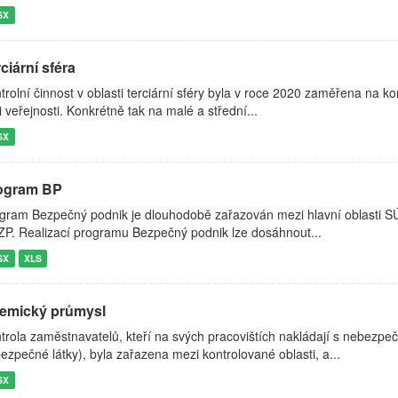
SX
ciární sféra
trolní činnost v oblasti terciární sféry byla v roce 2020 zaměřena na k
i veřejnosti. Konkrétně tak na malé a střední...
SX
ogram BP
gram Bezpečný podnik je dlouhodobě zařazován mezi hlavní oblasti SÚIP
P. Realizací programu Bezpečný podnik lze dosáhnout...
SX
XLS
emický průmysl
trola zaměstnavatelů, kteří na svých pracovištích nakládají s nebezpe
ezpečné látky), byla zařazena mezi kontrolované oblasti, a...
SX