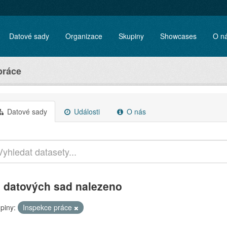
Datové sady
Organizace
Skupiny
Showcases
O n
práce
Datové sady
Události
O nás
 datových sad nalezeno
piny:
Inspekce práce