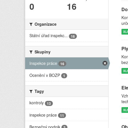
0
16
Do
Kon
urč
Organizace
XL
Státní úřad inspekc...
16
Pl
Skupiny
Kon
bez
Inspekce práce
16
XL
Ocenění v BOZP
1
Ele
Tagy
Vzh
tec
kontroly
13
XL
inspekce práce
11
Ob
Bezpečný podnik
2