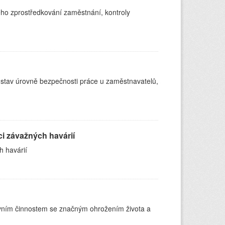
ého zprostředkování zaměstnání, kontroly
 stav úrovně bezpečnosti práce u zaměstnavatelů,
i závažných havárií
h havárií
covním činnostem se značným ohrožením života a