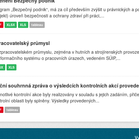
enění Bezpečný podnik
gram „Bezpečný podnik“, má za cíl především zvýšit u právnických a pod
jekt) úroveň bezpečnosti a ochrany zdraví při práci,...
F
XLSX
XLS
tableau
racovatelský průmysl
zpracovatelském průmyslu, zejména v hutních a strojírenských provo
nformačního systému o pracovních úrazech, vedeném SÚIP,...
SX
XLS
ční souhrnná zpráva o výsledcích kontrolních akcí proved
notlivé kontrolní akce byly realizovány v souladu s jejich zadáním, při
trolní oblasti byly splněny. Výsledky provedených...
F
tableau
V