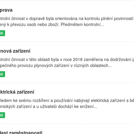
prava
trolní činnost v dopravě byla orientována na kontrolu plnění povinností
ený k převozu osob nebo zboží. Předmětem kontrolní...
SX
ynová zařízení
trolní činnost v této oblasti byla v roce 2018 zaměřena na dodržování p
pečného provozu plynových zařízení v různých oblastech...
SX
ktrická zařízení
ledem ke svému rozšíření a používání nabývají elektrická zařízení s 
hnických zařízení a u uživatelů dochází ke snížení...
SX
last zaměstnanosti