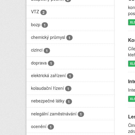
kon
VTZ
2
pos
XL
bozp
1
chemický průmysl
1
Kon
Cíl
cizinci
1
kte
doprava
1
XL
elektrická zařízení
1
In
kolaudační řízení
1
Int
XL
nebezpečné látky
1
nelegální zaměstnávání
1
Le
Čin
ocenění
1
zdr