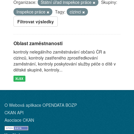
Organizace:
Státní úřad inspekce práce
Skupiny:
Inspekce práce
Tagy:
cizinci
Filtrovat výsledky
Oblast zaměstnanosti
kontroly nelegálního zaměstnávání občanů ČR a
cizinců, kontroly zastřeného zprostředkování
zaměstnání, kontroly poskytování služby péče o dítě v
dětské skupině, kontroly...
XLSX
O Webová aplikace OPENDATA BOZP
CKAN API
Asociace CKAN