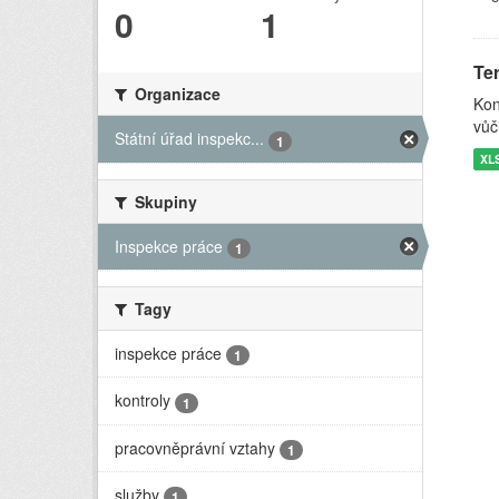
0
1
Ter
Organizace
Kon
vůč
Státní úřad inspekc...
1
XL
Skupiny
Inspekce práce
1
Tagy
inspekce práce
1
kontroly
1
pracovněprávní vztahy
1
služby
1