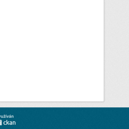
yužíván