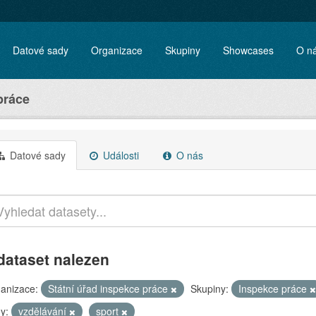
Datové sady
Organizace
Skupiny
Showcases
O n
práce
Datové sady
Události
O nás
dataset nalezen
anizace:
Státní úřad inspekce práce
Skupiny:
Inspekce práce
y:
vzdělávání
sport