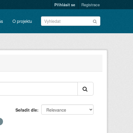
Přihlásit se
Registrace
ás
O projektu
Seřadit dle