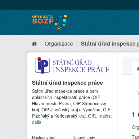
Organizace
Státní úřad inspekce 
Státní úřad inspekce práce
Státní úřad inspekce práce a osm
oblastních inspektorátů práce (OIP
Hlavní město Praha, OIP Středočeský
kraj, OIP Jihočeský kraj a Vysočina, OIP
1 
Plzeňský a Karlovarský kraj, OIP...
načíst
další
Org
Tag
Následovníci
Datové sady