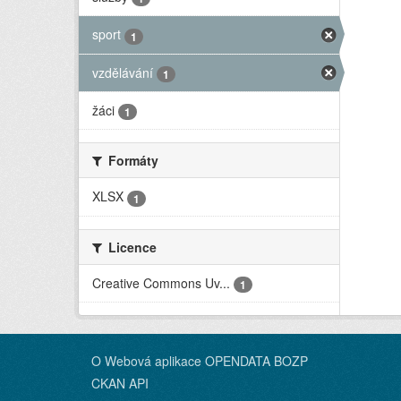
sport
1
vzdělávání
1
žáci
1
Formáty
XLSX
1
Licence
Creative Commons Uv...
1
O Webová aplikace OPENDATA BOZP
CKAN API