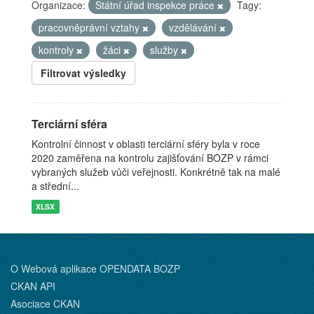
Organizace:
Státní úřad inspekce práce
Tagy:
pracovněprávní vztahy
vzdělávání
kontroly
žáci
služby
Filtrovat výsledky
Terciární sféra
Kontrolní činnost v oblasti terciární sféry byla v roce
2020 zaměřena na kontrolu zajišťování BOZP v rámci
vybraných služeb vůči veřejnosti. Konkrétně tak na malé
a střední...
XLSX
O Webová aplikace OPENDATA BOZP
CKAN API
Asociace CKAN