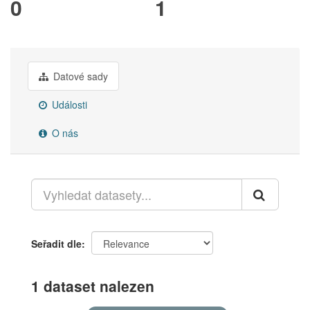
0
1
Datové sady
Události
O nás
Seřadit dle
1 dataset nalezen