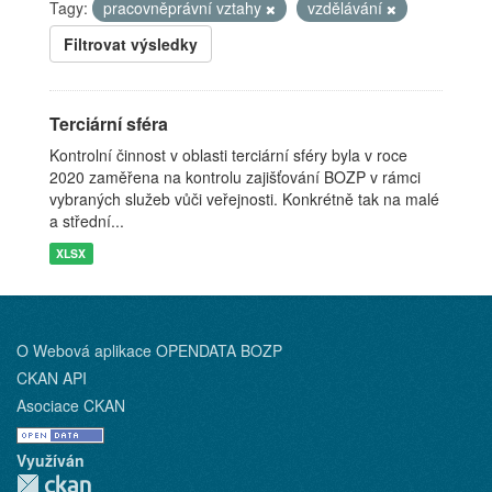
Tagy:
pracovněprávní vztahy
vzdělávání
Filtrovat výsledky
Terciární sféra
Kontrolní činnost v oblasti terciární sféry byla v roce
2020 zaměřena na kontrolu zajišťování BOZP v rámci
vybraných služeb vůči veřejnosti. Konkrétně tak na malé
a střední...
XLSX
O Webová aplikace OPENDATA BOZP
CKAN API
Asociace CKAN
Využíván