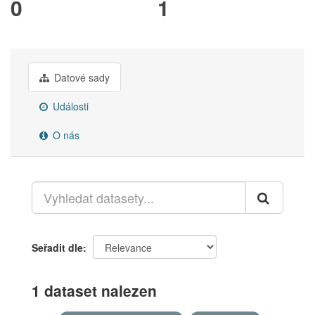
0
1
Datové sady
Události
O nás
Seřadit dle
1 dataset nalezen