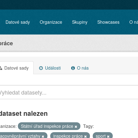
Datové sady
Organizace
Skupiny
Showcases
O n
práce
Datové sady
Události
O nás
dataset nalezen
anizace:
Státní úřad inspekce práce
Tagy:
racovněprávní vztahy
inspekce práce
sport