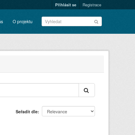
Přihlásit se
Registrace
ás
O projektu
Seřadit dle