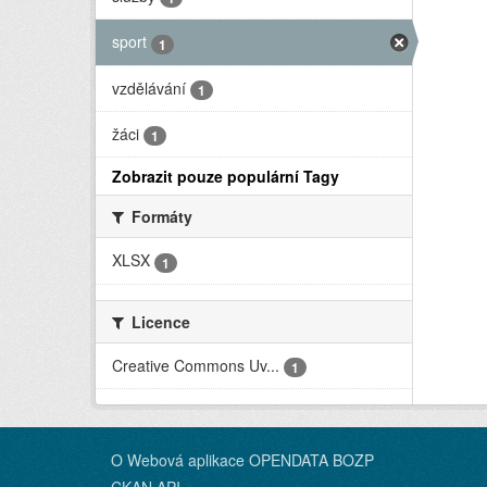
sport
1
vzdělávání
1
žáci
1
Zobrazit pouze populární Tagy
Formáty
XLSX
1
Licence
Creative Commons Uv...
1
O Webová aplikace OPENDATA BOZP
CKAN API