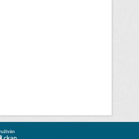
yužíván