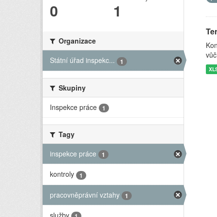
0
1
Ter
Organizace
Kon
vůč
Státní úřad inspekc...
1
XL
Skupiny
Inspekce práce
1
Tagy
inspekce práce
1
kontroly
1
pracovněprávní vztahy
1
služby
1