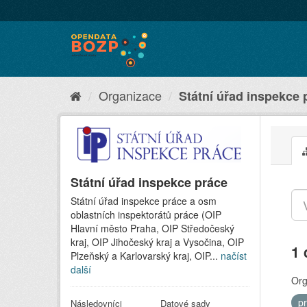
Organizace
Státní úřad inspekce 
Státní úřad inspekce práce
Státní úřad inspekce práce a osm
oblastních inspektorátů práce (OIP
Hlavní město Praha, OIP Středočeský
kraj, OIP Jihočeský kraj a Vysočina, OIP
1 
Plzeňský a Karlovarský kraj, OIP...
načíst
další
Org
p
Následovníci
Datové sady