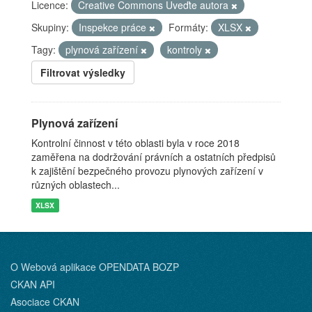
Licence:
Creative Commons Uveďte autora
Skupiny:
Inspekce práce
Formáty:
XLSX
Tagy:
plynová zařízení
kontroly
Filtrovat výsledky
Plynová zařízení
Kontrolní činnost v této oblasti byla v roce 2018
zaměřena na dodržování právních a ostatních předpisů
k zajištění bezpečného provozu plynových zařízení v
různých oblastech...
XLSX
O Webová aplikace OPENDATA BOZP
CKAN API
Asociace CKAN