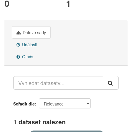
0
1
Datové sady
Události
O nás
Seřadit dle
1 dataset nalezen