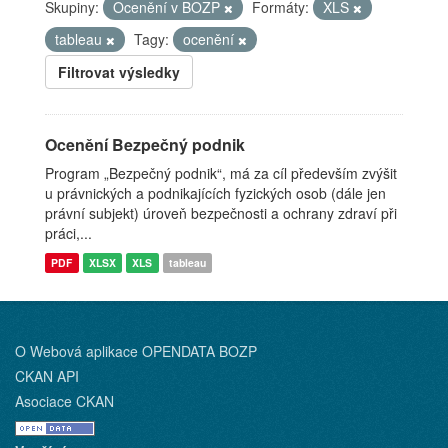
Skupiny:
Ocenění v BOZP
Formáty:
XLS
tableau
Tagy:
ocenění
Filtrovat výsledky
Ocenění Bezpečný podnik
Program „Bezpečný podnik“, má za cíl především zvýšit
u právnických a podnikajících fyzických osob (dále jen
právní subjekt) úroveň bezpečnosti a ochrany zdraví při
práci,...
PDF
XLSX
XLS
tableau
O Webová aplikace OPENDATA BOZP
CKAN API
Asociace CKAN