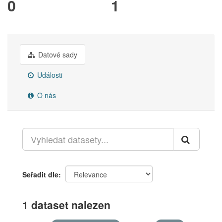
0
1
Datové sady
Události
O nás
Seřadit dle
1 dataset nalezen