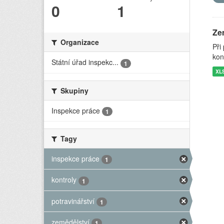
0
1
Zem
Organizace
Při
kon
Státní úřad inspekc...
1
XL
Skupiny
Inspekce práce
1
Tagy
inspekce práce
1
kontroly
1
potravinářství
1
zemědělství
1