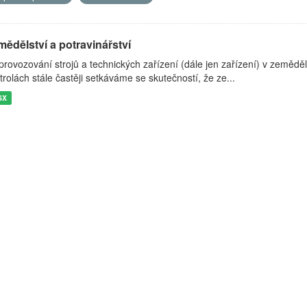
ědělství a potravinářství
 provozování strojů a technických zařízení (dále jen zařízení) v zeměděl
trolách stále častěji setkáváme se skutečností, že ze...
SX