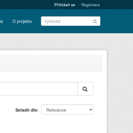
Přihlásit se
Registrace
ás
O projektu
Seřadit dle