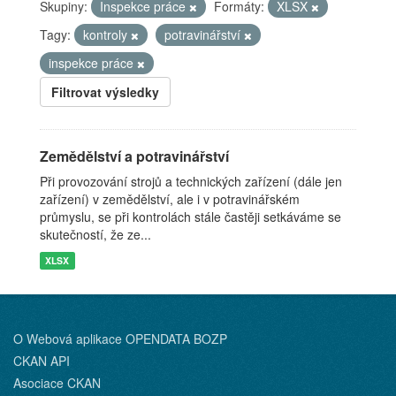
Skupiny:
Inspekce práce
Formáty:
XLSX
Tagy:
kontroly
potravinářství
inspekce práce
Filtrovat výsledky
Zemědělství a potravinářství
Při provozování strojů a technických zařízení (dále jen
zařízení) v zemědělství, ale i v potravinářském
průmyslu, se při kontrolách stále častěji setkáváme se
skutečností, že ze...
XLSX
O Webová aplikace OPENDATA BOZP
CKAN API
Asociace CKAN