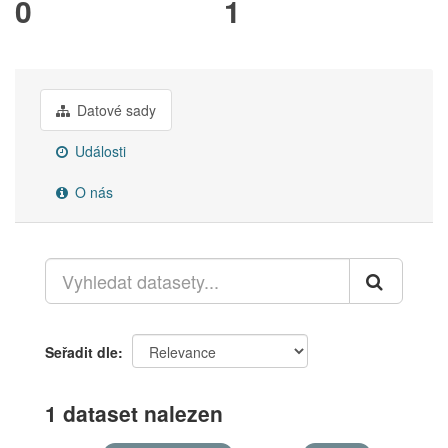
0
1
Datové sady
Události
O nás
Seřadit dle
1 dataset nalezen