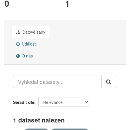
0
1
Datové sady
Události
O nás
Seřadit dle
1 dataset nalezen