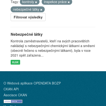
Tagy:
kontroly
inspekce práce
nebezpečné látky
Filtrovat výsledky
Nebezpečné látky
Kontrola zaměstnavatelů, kteří na svých pracovištích
nakládají s nebezpečnými chemickými látkami a směsmi
(obecně řečeno s nebezpečnými látkami), byla v roce
2021 opět zařazena...
XLSX
O Webová aplikace OPENDATA BOZP
CKAN API
Asociace CKAN