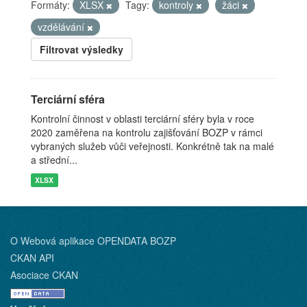
Formáty:
XLSX
Tagy:
kontroly
žáci
vzdělávání
Filtrovat výsledky
Terciární sféra
Kontrolní činnost v oblasti terciární sféry byla v roce
2020 zaměřena na kontrolu zajišťování BOZP v rámci
vybraných služeb vůči veřejnosti. Konkrétně tak na malé
a střední...
XLSX
O Webová aplikace OPENDATA BOZP
CKAN API
Asociace CKAN