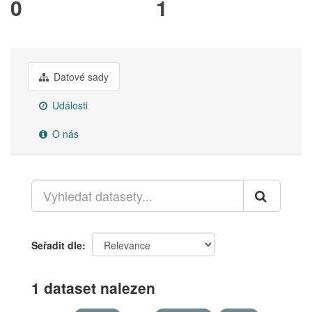
0
1
Datové sady
Události
O nás
Seřadit dle
1 dataset nalezen