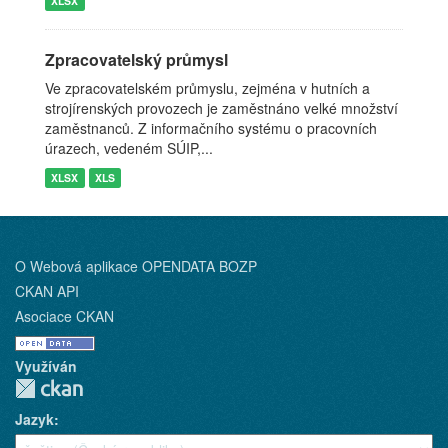
XLSX
Zpracovatelský průmysl
Ve zpracovatelském průmyslu, zejména v hutních a
strojírenských provozech je zaměstnáno velké množství
zaměstnanců. Z informačního systému o pracovních
úrazech, vedeném SÚIP,...
XLSX
XLS
O Webová aplikace OPENDATA BOZP
CKAN API
Asociace CKAN
Využíván
Jazyk