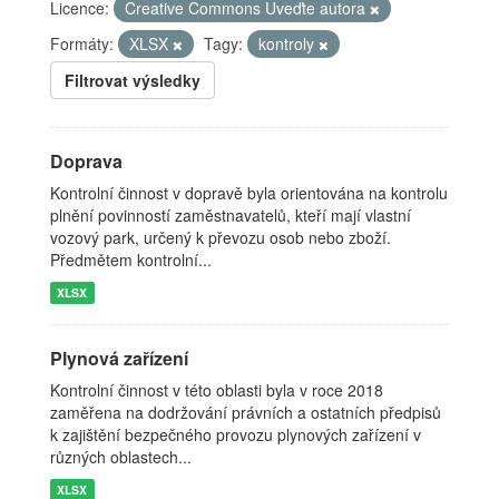
Licence:
Creative Commons Uveďte autora
Formáty:
XLSX
Tagy:
kontroly
Filtrovat výsledky
Doprava
Kontrolní činnost v dopravě byla orientována na kontrolu
plnění povinností zaměstnavatelů, kteří mají vlastní
vozový park, určený k převozu osob nebo zboží.
Předmětem kontrolní...
XLSX
Plynová zařízení
Kontrolní činnost v této oblasti byla v roce 2018
zaměřena na dodržování právních a ostatních předpisů
k zajištění bezpečného provozu plynových zařízení v
různých oblastech...
XLSX