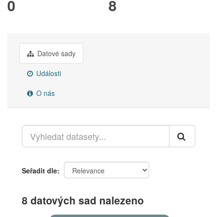
0
8
Datové sady
Události
O nás
Seřadit dle
8 datových sad nalezeno