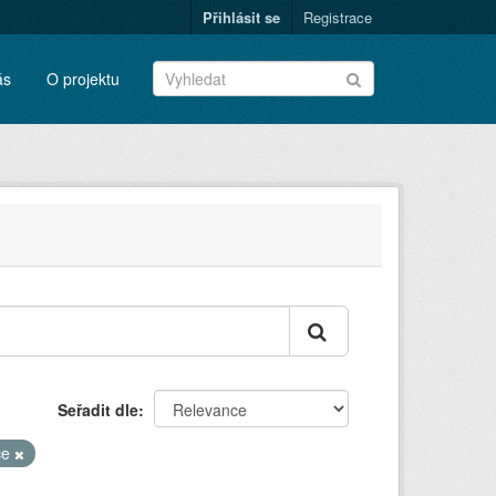
Přihlásit se
Registrace
ás
O projektu
Seřadit dle
ce