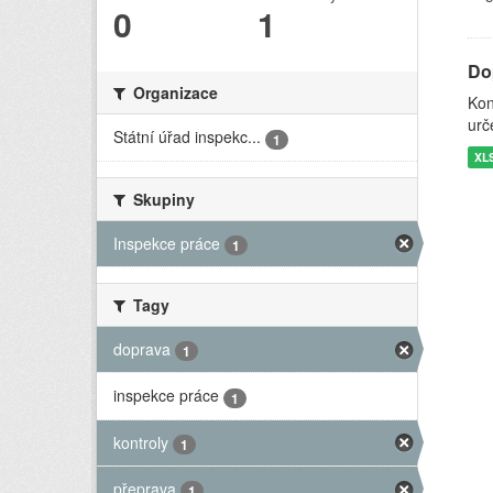
0
1
Do
Organizace
Kon
urč
Státní úřad inspekc...
1
XL
Skupiny
Inspekce práce
1
Tagy
doprava
1
inspekce práce
1
kontroly
1
přeprava
1