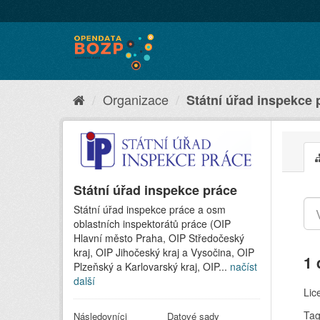
Organizace
Státní úřad inspekce 
Státní úřad inspekce práce
Státní úřad inspekce práce a osm
oblastních inspektorátů práce (OIP
Hlavní město Praha, OIP Středočeský
kraj, OIP Jihočeský kraj a Vysočina, OIP
1 
Plzeňský a Karlovarský kraj, OIP...
načíst
další
Lic
Tag
Následovníci
Datové sady