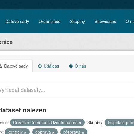
Datové sady
Organizace
Skupiny
Showcases
O n
práce
Datové sady
Události
O nás
dataset nalezen
ence:
Creative Commons Uveďte autora
Skupiny:
Inspekce prá
y:
kontroly
doprava
přeprava