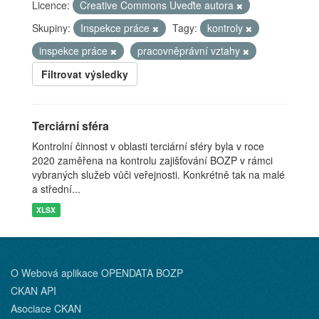
Licence:
Creative Commons Uveďte autora
Skupiny:
Inspekce práce
Tagy:
kontroly
inspekce práce
pracovněprávní vztahy
Filtrovat výsledky
Terciární sféra
Kontrolní činnost v oblasti terciární sféry byla v roce
2020 zaměřena na kontrolu zajišťování BOZP v rámci
vybraných služeb vůči veřejnosti. Konkrétně tak na malé
a střední...
XLSX
O Webová aplikace OPENDATA BOZP
CKAN API
Asociace CKAN