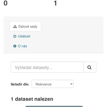
0
1
Datové sady
Události
O nás
Seřadit dle
1 dataset nalezen