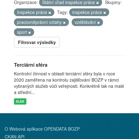
Organizace:
Státní úřad inspekce práce
Skupiny:
Inspekce práce
Tagy:
inspekce práce
pracovněprávní vztahy
vzdělávání
sport
Filtrovat výsledky
Terciární sféra
Kontrolní činnost v oblasti terciární sféry byla v roce
2020 zaměřena na kontrolu zajišťování BOZP v rámci
vybraných služeb vůči veřejnosti. Konkrétně tak na malé
a střední...
XLSX
O Webová aplikace OPENDATA BOZP
CKAN API