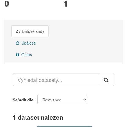
0
1
Datové sady
Události
O nás
Seřadit dle
1 dataset nalezen