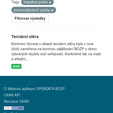
Tagy:
inspekce práce
pracovněprávní vztahy
Filtrovat výsledky
Terciární sféra
Kontrolní činnost v oblasti terciární sféry byla v roce
2020 zaměřena na kontrolu zajišťování BOZP v rámci
vybraných služeb vůči veřejnosti. Konkrétně tak na malé
a střední...
XLSX
O Webová aplikace OPENDATA BOZP
CKAN API
Asociace CKAN