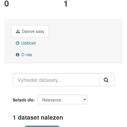
0
1
Datové sady
Události
O nás
Seřadit dle
1 dataset nalezen