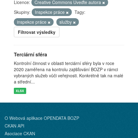
Licence:
Creative Commons Uveďte autora
Skupiny:
Inspekce práce
Tagy:
inspekce práce
služby
Filtrovat výsledky
Terciární sféra
Kontrolní činnost v oblasti terciární sféry byla v roce
2020 zaměřena na kontrolu zajišťování BOZP v rámci
vybraných služeb vůči veřejnosti. Konkrétně tak na malé
a střední...
XLSX
O Webová aplikace OPENDATA BOZP
CKAN API
Asociace CKAN