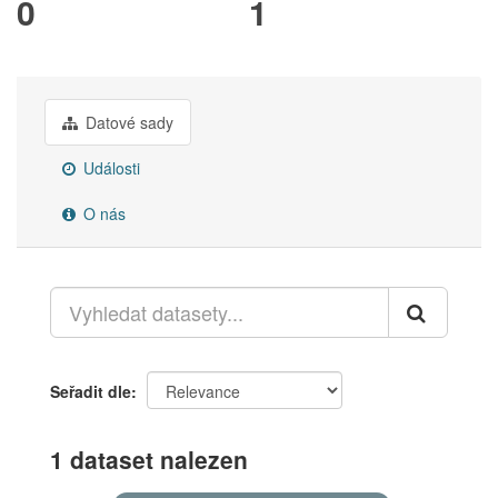
0
1
Datové sady
Události
O nás
Seřadit dle
1 dataset nalezen