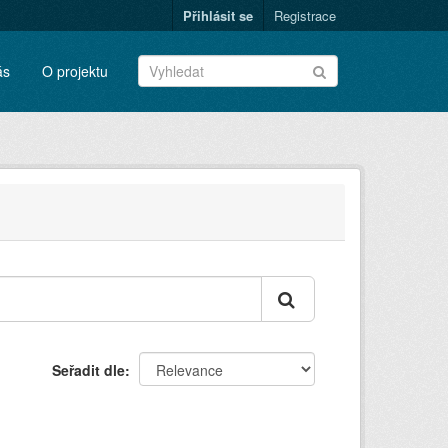
Přihlásit se
Registrace
ás
O projektu
Seřadit dle