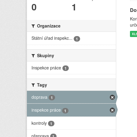
0
1
Do
Kon
urč
Organizace
XL
Státní úřad inspekc...
1
Skupiny
Inspekce práce
1
Tagy
doprava
1
inspekce práce
1
kontroly
1
přeprava
1