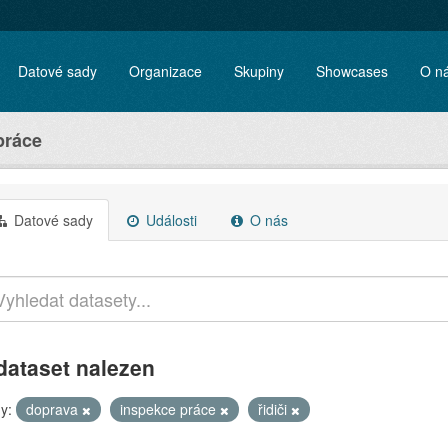
Datové sady
Organizace
Skupiny
Showcases
O n
práce
Datové sady
Události
O nás
dataset nalezen
y:
doprava
inspekce práce
řidiči