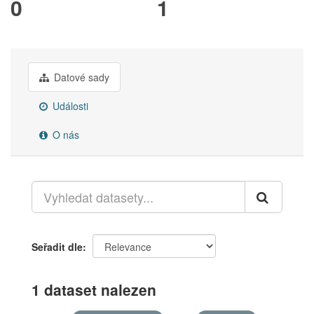
0
1
Datové sady
Události
O nás
Seřadit dle
1 dataset nalezen