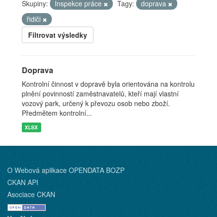
Skupiny:
Inspekce práce
Tagy:
doprava
řidiči
Filtrovat výsledky
Doprava
Kontrolní činnost v dopravě byla orientována na kontrolu
plnění povinností zaměstnavatelů, kteří mají vlastní
vozový park, určený k převozu osob nebo zboží.
Předmětem kontrolní...
XLSX
O Webová aplikace OPENDATA BOZP
CKAN API
Asociace CKAN