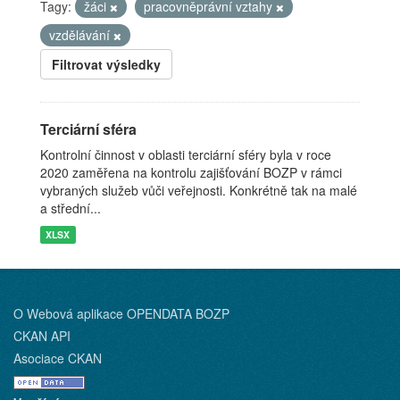
Tagy:
žáci
pracovněprávní vztahy
vzdělávání
Filtrovat výsledky
Terciární sféra
Kontrolní činnost v oblasti terciární sféry byla v roce
2020 zaměřena na kontrolu zajišťování BOZP v rámci
vybraných služeb vůči veřejnosti. Konkrétně tak na malé
a střední...
XLSX
O Webová aplikace OPENDATA BOZP
CKAN API
Asociace CKAN