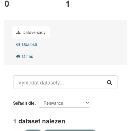
0
1
Datové sady
Události
O nás
Seřadit dle
1 dataset nalezen