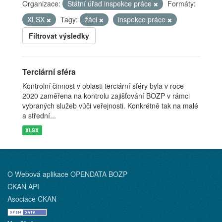
Organizace:
Státní úřad inspekce práce
Formáty:
XLSX
Tagy:
žáci
inspekce práce
Filtrovat výsledky
Terciární sféra
Kontrolní činnost v oblasti terciární sféry byla v roce
2020 zaměřena na kontrolu zajišťování BOZP v rámci
vybraných služeb vůči veřejnosti. Konkrétně tak na malé
a střední...
XLSX
O Webová aplikace OPENDATA BOZP
CKAN API
Asociace CKAN