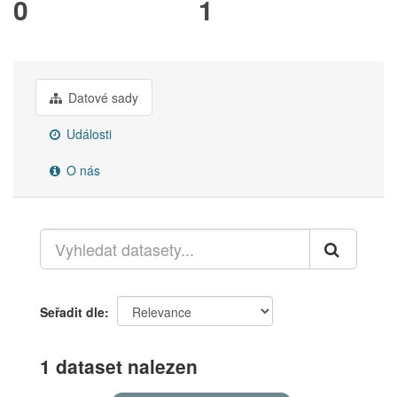
0
1
Datové sady
Události
O nás
Seřadit dle
1 dataset nalezen