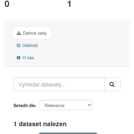
0
1
Datové sady
Události
O nás
Seřadit dle
1 dataset nalezen