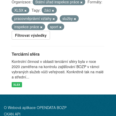
Organizace:
Státní úřad inspekce práce
Formáty:
XLSX
Tagy:
žáci
pracovněprávní vztahy
služby
inspekce práce
sport
Filtrovat výsledky
Terciární sféra
Kontrolní činnost v oblasti terciární sféry byla v roce
2020 zaměřena na kontrolu zajišťování BOZP v rámci
vybraných služeb vůči veřejnosti. Konkrétně tak na malé
a střední...
XLSX
O Webová aplikace OPENDATA BOZP
CKAN API