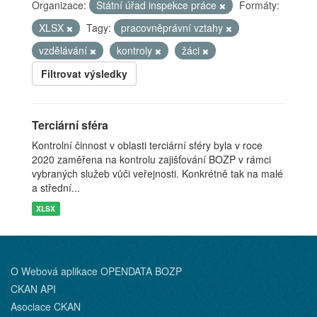
Organizace:
Státní úřad inspekce práce
Formáty:
XLSX
Tagy:
pracovněprávní vztahy
vzdělávání
kontroly
žáci
Filtrovat výsledky
Terciární sféra
Kontrolní činnost v oblasti terciární sféry byla v roce
2020 zaměřena na kontrolu zajišťování BOZP v rámci
vybraných služeb vůči veřejnosti. Konkrétně tak na malé
a střední...
XLSX
O Webová aplikace OPENDATA BOZP
CKAN API
Asociace CKAN