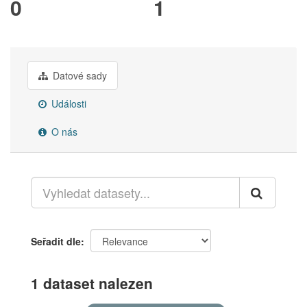
0
1
Datové sady
Události
O nás
Seřadit dle
1 dataset nalezen