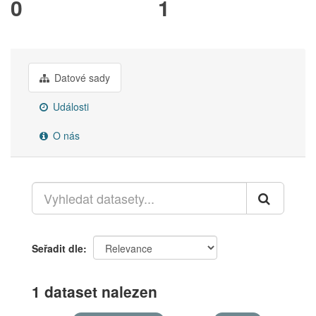
0
1
Datové sady
Události
O nás
Seřadit dle
1 dataset nalezen