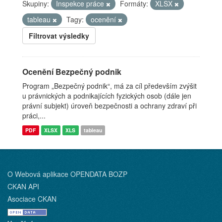
Skupiny:
Inspekce práce
Formáty:
XLSX
tableau
Tagy:
ocenění
Filtrovat výsledky
Ocenění Bezpečný podnik
Program „Bezpečný podnik“, má za cíl především zvýšit
u právnických a podnikajících fyzických osob (dále jen
právní subjekt) úroveň bezpečnosti a ochrany zdraví při
práci,...
PDF
XLSX
XLS
tableau
O Webová aplikace OPENDATA BOZP
CKAN API
Asociace CKAN