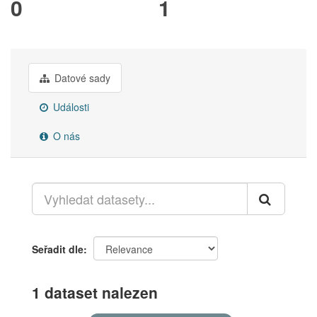
0
1
Datové sady
Události
O nás
Seřadit dle
1 dataset nalezen