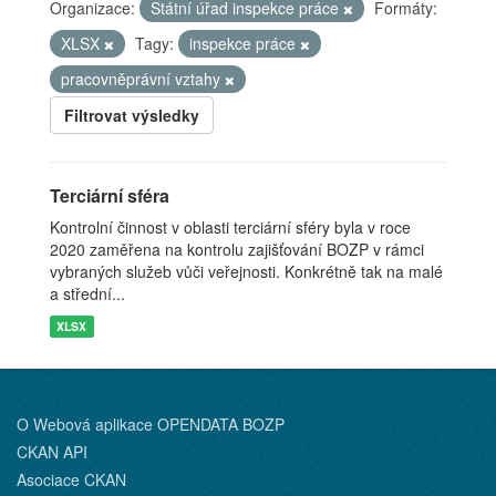
Organizace:
Státní úřad inspekce práce
Formáty:
XLSX
Tagy:
inspekce práce
pracovněprávní vztahy
Filtrovat výsledky
Terciární sféra
Kontrolní činnost v oblasti terciární sféry byla v roce
2020 zaměřena na kontrolu zajišťování BOZP v rámci
vybraných služeb vůči veřejnosti. Konkrétně tak na malé
a střední...
XLSX
O Webová aplikace OPENDATA BOZP
CKAN API
Asociace CKAN