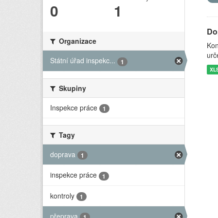
0
1
Do
Organizace
Kon
urč
Státní úřad inspekc...
1
XL
Skupiny
Inspekce práce
1
Tagy
doprava
1
inspekce práce
1
kontroly
1
přeprava
1