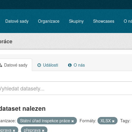
Datové sady
Organizace
Skupiny
Showcases
O n
práce
Datové sady
Události
O nás
dataset nalezen
anizace:
Státní úřad inspekce práce
Formáty:
XLSX
Tagy:
oprava
přeprava